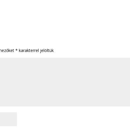
 mezőket
*
karakterrel jelöltük