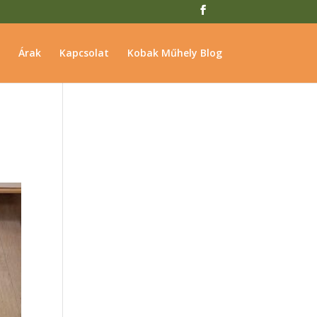
Árak
Kapcsolat
Kobak Műhely Blog