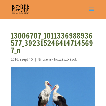
13006707_1011336988936
577_392315246414714569
7_n
2016. szept 15.
|
Nincsenek hozzászólások