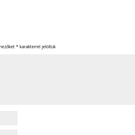
 mezőket
*
karakterrel jelöltük