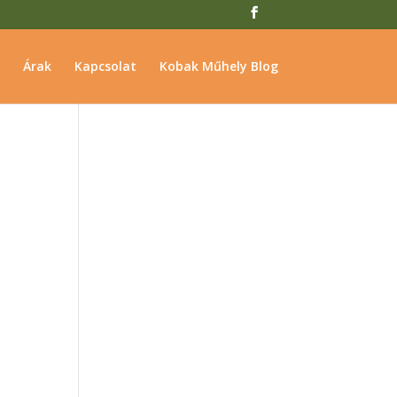
Árak
Kapcsolat
Kobak Műhely Blog