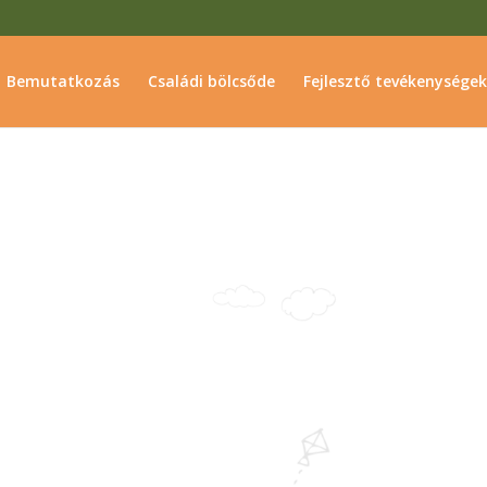
Bemutatkozás
Családi bölcsőde
Fejlesztő tevékenységek