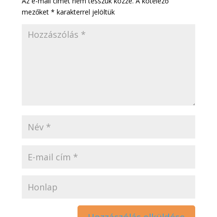
Az e-mail címet nem tesszük közzé.
A kötelező
mezőket
*
karakterrel jelöltük