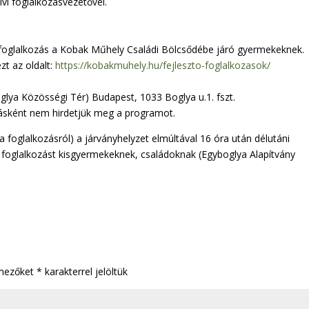
i foglalkozásvezetővel.
 foglalkozás a Kobak Műhely Családi Bölcsődébe járó gyermekeknek.
zt az oldalt:
https://kobakmuhely.hu/fejleszto-foglalkozasok/
glya Közösségi Tér) Budapest, 1033 Boglya u.1. fszt.
ozásként nem hirdetjük meg a programot.
 a foglalkozásról) a járványhelyzet elmúltával 16 óra után délutáni
a foglalkozást kisgyermekeknek, családoknak (Egyboglya Alapítvány
 mezőket
*
karakterrel jelöltük