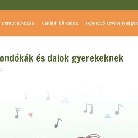
Bemutatkozás
Családi bölcsőde
Fejlesztő tevékenységek
mondókák és dalok gyerekeknek
k