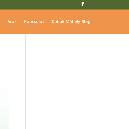
Árak
Kapcsolat
Kobak Műhely Blog