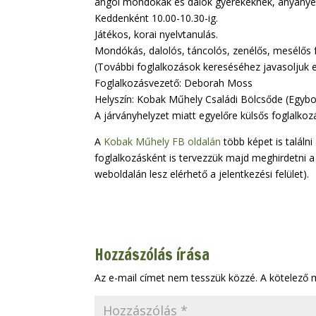
angol mondókák és dalok gyerekeknek, anyanyelv
Keddenként 10.00-10.30-ig.
Játékos, korai nyelvtanulás.
Mondókás, dalolós, táncolós, zenélős, mesélős
(További foglalkozások kereséséhez javasoljuk e
Foglalkozásvezető: Deborah Moss
Helyszín: Kobak Műhely Családi Bölcsőde (Egybo
A járványhelyzet miatt egyelőre külsős foglalk
A
Kobak Műhely FB oldalán
több képet is találni
foglalkozásként is tervezzük majd meghirdetni 
weboldalán lesz elérhető a jelentkezési felület).
Hozzászólás írása
Az e-mail címet nem tesszük közzé.
A kötelező